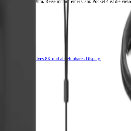
POV-First → GO Ultra. Reise mit nur einer Cam: Pocket 4 ist die vielse
gegen Insta360s natives 8K und abnehmbares Display.
e Blende.
en Cams?