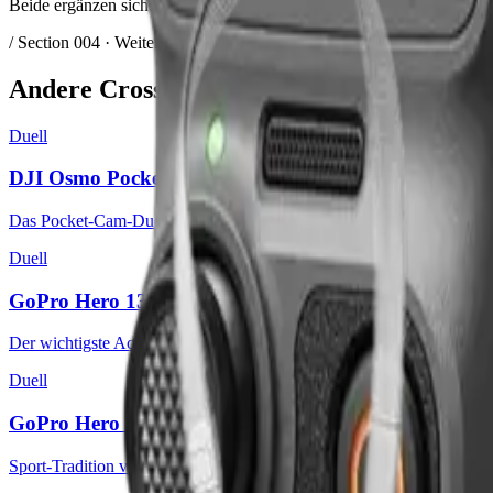
Beide ergänzen sich. Wer nur eine Cam will: Vlog-First → Pocket 4. 
/ Section 004 · Weitere Duelle
Andere
Cross-Brand-Duelle
Duell
DJI Osmo Pocket 4P vs. Insta360 Luna Ultra
Das Pocket-Cam-Duell 2026: DJIs Bildqualität und Dynamikumfang 
Duell
GoPro Hero 13 Black vs. DJI Osmo Action 6
Der wichtigste Action-Cam-Vergleich 2026: HyperSmooth vs. variabl
Duell
GoPro Hero 13 Black vs. Insta360 Ace Pro 2
Sport-Tradition vs. KI-Schnittroboter — wer macht 2026 die besser