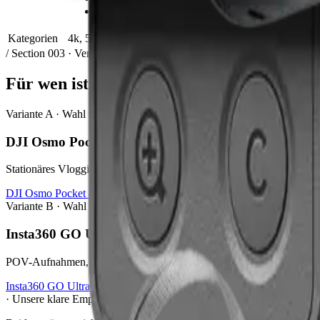
·
10-bit D-Log
·
Action Pod 
Kategorien
4k, 5k, vlogging, daily-vlog, reise
daily-vlog, vloggin
/ Section 003 · Verdict
Für wen ist
welche Cam
?
Variante A · Wahl für
DJI Osmo Pocket 4
Stationäres Vlogging, Talking-Head-Content, Reise-B-Roll mit aktiv
DJI Osmo Pocket 4
bei Amazon →
Variante B · Wahl für
Insta360 GO Ultra
POV-Aufnahmen, schnelle Hands-Free-Captures, Action — GO Ultra i
Insta360 GO Ultra
bei Amazon →
· Unsere klare Empfehlung