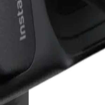
 POV-Action
O Ultra
ws)
ount
Akkulaufzeit