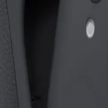
Finder →
 Use-Case.
K@240fps Slow-Motion, 6K@30fps, 107 GB interner Speicher, 14-stop