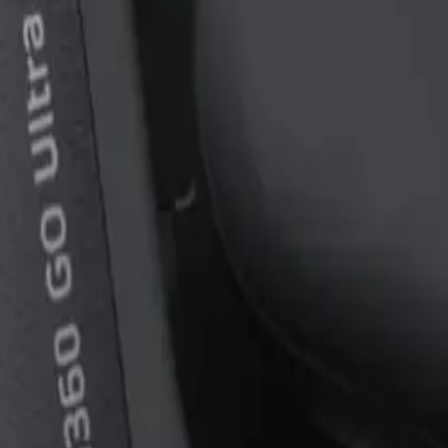
acht POV-Aufnahmen erschreckend einfach.
al, nur Stabilisierung)
 @ 60fps)