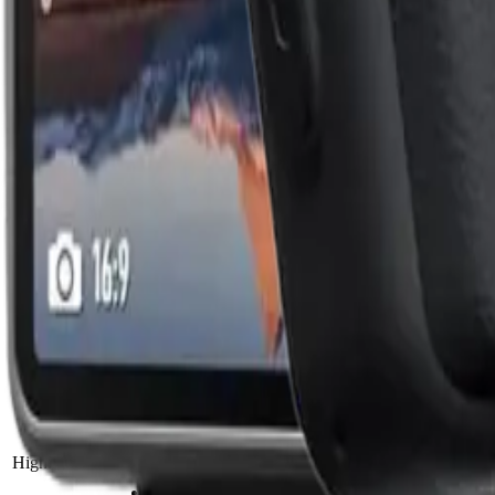
#
04
GO Ultra deutlich günstiger (~250 € vs ~470 €)
#
05
Pocket 4 für statische und Talking-Head-Vlogs, GO Ultra für
/ Section 002 · Specs Side-by-Side
Specs im
Direkt-Vergleich
Eigenschaft
DJI Osmo Pocket 4
Insta360 G
Preis
469 €
429 €
Marke
DJI
Insta360
Release-Jahr
2026
2025
Bewertung
4.8 ★ (47 Reviews)
4.7 ★ (1093 Revie
·
1″ CMOS Sensor
·
4K Video
·
4K @ 240fps Slow-Motion
·
unter 50g
·
6K @ 30fps
·
Magnetic M
Highlights
·
107 GB interner Speicher
·
lange POV-
·
14-stop Dynamic Range
·
wasserdicht