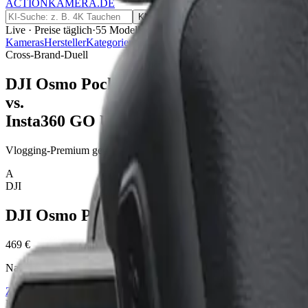
ACTIONKAMERA
.
DE
KI →
Live · Preise täglich
·
55
Modelle
Kameras
Hersteller
Kategorien
Ratgeber
Versicherung
Vergleichen
Cam-
Cross-Brand-Duell
DJI Osmo Pocket 4
vs.
Insta360 GO Ultra
Vlogging-Premium gegen Mini-Cam-Magic — sehr unterschiedlicher
A
DJI
DJI Osmo Pocket 4
469 €
Nachfolger der Pocket 3 — 16. April 2026 released. 1″-Sensor, 4
Zum Test →
Jetzt bei Amazon kaufen
→
B