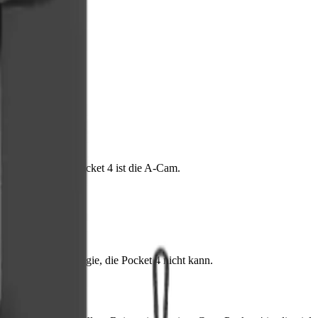
Display
g, 4k, 360-grad
er Verfolgung — Pocket 4 ist die A-Cam.
st die B-Cam-Magie, die Pocket 4 nicht kann.