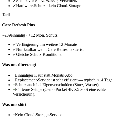
✓
Schutz vor Sturz, Wasser, Verschleiß
✓
Hardware-Schutz · kein Cloud-Storage
Tarif
Care Refresh Plus
~€39
einmalig · +12 Mon. Schutz
✓
Verlängerung um weitere 12 Monate
✓
Nur kaufbar wenn Care Refresh aktiv ist
✓
Gleiche Schutz-Konditionen
Was uns überzeugt
+
Einmaliger Kauf statt Monats-Abo
+
Replacement-Service ist sehr effizient — typisch <14 Tage
+
Schutz auch bei Eigenverschulden (Sturz, Wasser)
+
Für teure Setups (Osmo Pocket 4P, X5 360) eine echte
Versicherung
Was uns stört
−
Kein Cloud-Storage-Service