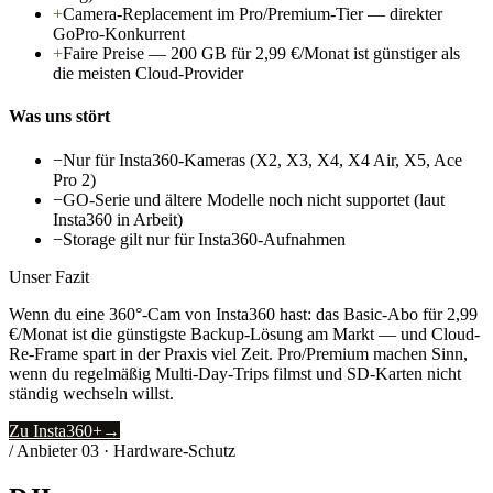
+
Camera-Replacement im Pro/Premium-Tier — direkter
GoPro-Konkurrent
+
Faire Preise — 200 GB für 2,99 €/Monat ist günstiger als
die meisten Cloud-Provider
Was uns stört
−
Nur für Insta360-Kameras (X2, X3, X4, X4 Air, X5, Ace
Pro 2)
−
GO-Serie und ältere Modelle noch nicht supportet (laut
Insta360 in Arbeit)
−
Storage gilt nur für Insta360-Aufnahmen
Unser Fazit
Wenn du eine 360°-Cam von Insta360 hast: das Basic-Abo für 2,99
€/Monat ist die günstigste Backup-Lösung am Markt — und Cloud-
Re-Frame spart in der Praxis viel Zeit. Pro/Premium machen Sinn,
wenn du regelmäßig Multi-Day-Trips filmst und SD-Karten nicht
ständig wechseln willst.
Zu Insta360+
→
/ Anbieter
03
·
Hardware-Schutz