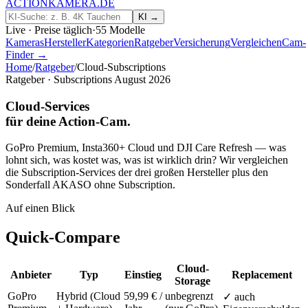
ACTIONKAMERA
.
DE
KI →
Live · Preise täglich
·
55
Modelle
Kameras
Hersteller
Kategorien
Ratgeber
Versicherung
Vergleichen
Cam-
Finder →
Home
/
Ratgeber
/
Cloud-Subscriptions
Ratgeber · Subscriptions
August 2026
Cloud-Services
für deine
Action-Cam
.
GoPro Premium, Insta360+ Cloud und DJI Care Refresh — was
lohnt sich, was kostet was, was ist wirklich drin? Wir vergleichen
die Subscription-Services der drei großen Hersteller plus den
Sonderfall AKASO ohne Subscription.
Auf einen Blick
Quick-Compare
Cloud-
Anbieter
Typ
Einstieg
Replacement
Storage
GoPro
Hybrid (Cloud
59,99 € /
unbegrenzt
✓ auch