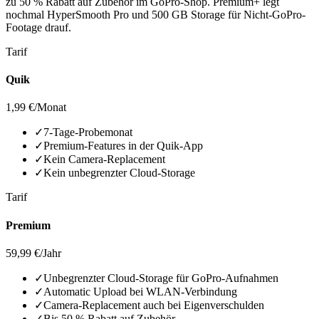
zu 50 % Rabatt auf Zubehör im GoPro-Shop. Premium+ legt
nochmal HyperSmooth Pro und 500 GB Storage für Nicht-GoPro-
Footage drauf.
Tarif
Quik
1,99 €
/Monat
✓
7-Tage-Probemonat
✓
Premium-Features in der Quik-App
✓
Kein Camera-Replacement
✓
Kein unbegrenzter Cloud-Storage
Tarif
Premium
59,99 €
/Jahr
✓
Unbegrenzter Cloud-Storage für GoPro-Aufnahmen
✓
Automatic Upload bei WLAN-Verbindung
✓
Camera-Replacement auch bei Eigenverschulden
✓
Bis 50 % Rabatt auf Zubehör