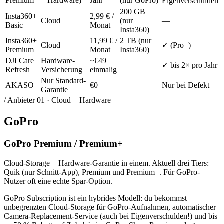
Premium
+ Hardware)
Jahr
(nur GoPro)
Eigenverschulden
200 GB
Insta360+
2,99 € /
Cloud
(nur
—
Basic
Monat
Insta360)
Insta360+
11,99 € /
2 TB (nur
Cloud
✓ (Pro+)
Premium
Monat
Insta360)
DJI Care
Hardware-
~€49
—
✓ bis 2× pro Jahr
Refresh
Versicherung
einmalig
Nur Standard-
AKASO
€0
—
Nur bei Defekt
Garantie
/ Anbieter
01
·
Cloud + Hardware
GoPro
GoPro Premium / Premium+
Cloud-Storage + Hardware-Garantie in einem. Aktuell drei Tiers:
Quik (nur Schnitt-App), Premium und Premium+. Für GoPro-
Nutzer oft eine echte Spar-Option.
GoPro Subscription ist ein hybrides Modell: du bekommst
unbegrenzten Cloud-Storage für GoPro-Aufnahmen, automatischer
Camera-Replacement-Service (auch bei Eigenverschulden!) und bis