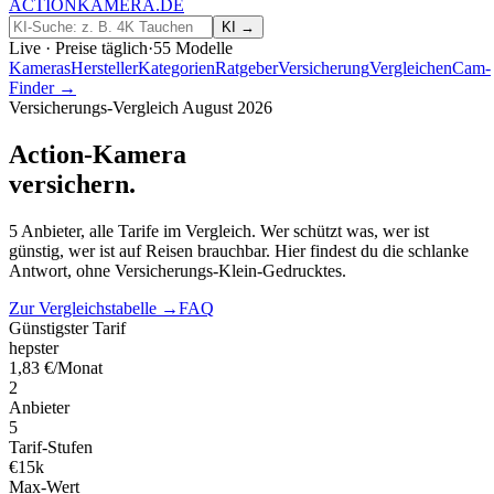
ACTIONKAMERA
.
DE
KI →
Live · Preise täglich
·
55
Modelle
Kameras
Hersteller
Kategorien
Ratgeber
Versicherung
Vergleichen
Cam-
Finder →
Versicherungs-Vergleich
August 2026
Action-Kamera
versichern
.
5 Anbieter, alle Tarife im Vergleich. Wer schützt was, wer ist
günstig, wer ist auf Reisen brauchbar. Hier findest du die schlanke
Antwort, ohne Versicherungs-Klein-Gedrucktes.
Zur Vergleichstabelle →
FAQ
Günstigster Tarif
hepster
1,83
€
/Monat
2
Anbieter
5
Tarif-Stufen
€15k
Max-Wert