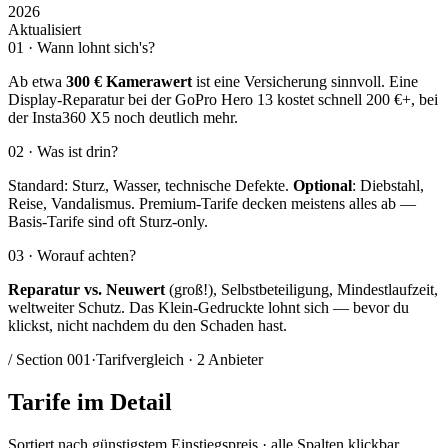
2026
Aktualisiert
01 · Wann lohnt sich's?
Ab etwa
300 € Kamerawert
ist eine Versicherung sinnvoll. Eine
Display-Reparatur bei der GoPro Hero 13 kostet schnell 200 €+, bei
der Insta360 X5 noch deutlich mehr.
02 · Was ist drin?
Standard: Sturz, Wasser, technische Defekte.
Optional
: Diebstahl,
Reise, Vandalismus. Premium-Tarife decken meistens alles ab —
Basis-Tarife sind oft Sturz-only.
03 · Worauf achten?
Reparatur vs. Neuwert
(groß!), Selbstbeteiligung, Mindestlaufzeit,
weltweiter Schutz. Das Klein-Gedruckte lohnt sich — bevor du
klickst, nicht nachdem du den Schaden hast.
/ Section
001
·
Tarifvergleich · 2 Anbieter
Tarife
im Detail
Sortiert nach günstigstem Einstiegspreis · alle Spalten klickbar