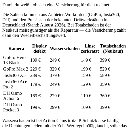
Damit du weißt, ob sich eine Versicherung für dich rechnet
Die Zahlen kommen aus Anbieter-Workorders (GoPro, Insta360,
DJI) und den Preislisten der bekannten Drittwerkstätten in
Deutschland (Stand:
August 2026
). Bei Totalschaden ist der
Neukauf meist günstiger als die Reparatur — die Versicherung zahlt
dann den Wiederbeschaffungswert.
Display
Linse
Totalschaden
Kamera
Wasserschaden
defekt
zerkratzt
(Neukauf)
GoPro Hero
189 €
249 €
149 €
399 €
13 Black
GoPro Max 2
229 €
329 €
199 €
529 €
Insta360 X5
239 €
379 €
159 €
589 €
Insta360 Ace
179 €
249 €
129 €
359 €
Pro 2
DJI Osmo
169 €
229 €
119 €
369 €
Action 6
DJI Osmo
199 €
299 €
169 €
399 €
Pocket 3
Wasserschaden ist bei Action-Cams trotz IP-Schutzklasse häufig —
die Dichtungen leiden mit der Zeit. Wer regelmäßig taucht, sollte das