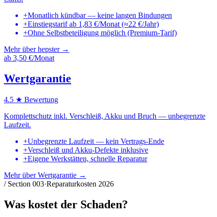
+
Monatlich kündbar — keine langen Bindungen
+
Einstiegstarif ab 1,83 €/Monat (≈22 €/Jahr)
+
Ohne Selbstbeteiligung möglich (Premium-Tarif)
Mehr über
hepster
→
ab
3,50
€/Monat
Wertgarantie
4.5
★ Bewertung
Komplettschutz inkl. Verschleiß, Akku und Bruch — unbegrenzte
Laufzeit.
+
Unbegrenzte Laufzeit — kein Vertrags-Ende
+
Verschleiß und Akku-Defekte inklusive
+
Eigene Werkstätten, schnelle Reparatur
Mehr über
Wertgarantie
→
/ Section
003
·
Reparaturkosten 2026
Was kostet
der Schaden
?