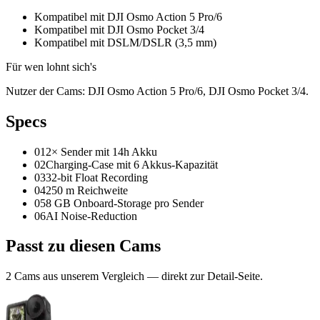
Kompatibel mit DJI Osmo Action 5 Pro/6
Kompatibel mit DJI Osmo Pocket 3/4
Kompatibel mit DSLM/DSLR (3,5 mm)
Für wen lohnt sich's
Nutzer der Cams: DJI Osmo Action 5 Pro/6, DJI Osmo Pocket 3/4.
Spec
s
01
2× Sender mit 14h Akku
02
Charging-Case mit 6 Akkus-Kapazität
03
32-bit Float Recording
04
250 m Reichweite
05
8 GB Onboard-Storage pro Sender
06
AI Noise-Reduction
Passt zu
diesen Cams
2
Cam
s
aus unserem Vergleich — direkt zur Detail-Seite.