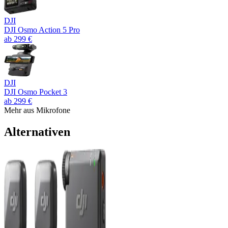
DJI
DJI Osmo Action 5 Pro
ab
299
€
DJI
DJI Osmo Pocket 3
ab
299
€
Mehr aus
Mikrofone
Alternativen