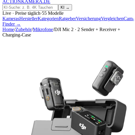
ACTIONKAMERA
.
DE
KI →
Live · Preise täglich
·
55
Modelle
Kameras
Hersteller
Kategorien
Ratgeber
Versicherung
Vergleichen
Cam-
Finder →
Home
/
Zubehör
/
Mikrofone
/
DJI Mic 2 · 2 Sender + Receiver +
Charging-Case