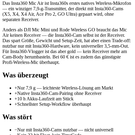
Das Insta360 Mic Air ist Insta360s erstes natives Wireless-Mikrofon
— ein winziger 7,9-g-Transmitter, der direkt mit Insta360-Cams
(X5, X4, X4 Air, Ace Pro 2, GO Ultra) gepaart wird, ohne
separaten Receiver.
Anders als DJI Mic Mini und Rode Wireless GO braucht das Mic
Air keinen Receiver — die Insta360-Cam selbst ist der Receiver.
Das spart Größe, Gewicht und Setup-Zeit, hat aber einen Trade-off:
nutzbar nur mit Insta360-Hardware, kein universeller 3,5-mm-Out.
Für Insta360-Vlogger ist das aber gold — kein Receiver mehr am
Cam-Body herumbasteln. Bei 60 € ist es zudem das günstigste
Profi-Wireless-Mic überhaupt.
Was überzeugt
+
Nur 7,9 g — leichteste Wireless-Lösung am Markt
+
Native Insta360-Cam-Pairing ohne Receiver
+
10 h Akku-Laufzeit am Stück
+
Schnellster Setup-Workflow überhaupt
Was stört
−
Nur mit Insta360-Cams nutzbar — nicht universell