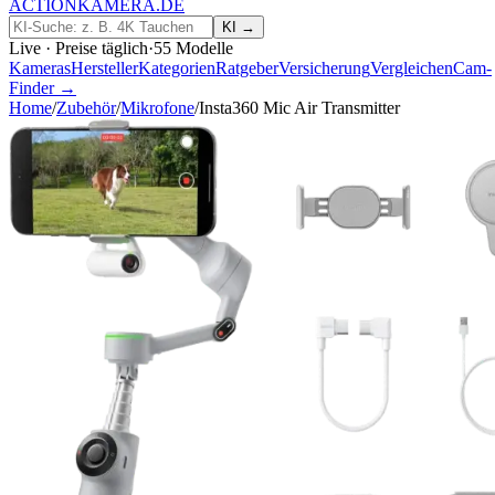
ACTIONKAMERA
.
DE
KI →
Live · Preise täglich
·
55
Modelle
Kameras
Hersteller
Kategorien
Ratgeber
Versicherung
Vergleichen
Cam-
Finder →
Home
/
Zubehör
/
Mikrofone
/
Insta360 Mic Air Transmitter