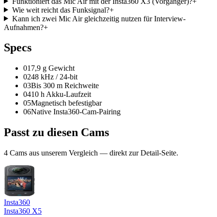
Funktioniert das Mic Air mit der Insta360 X3 (Vorgänger)?
+
Wie weit reicht das Funksignal?
+
Kann ich zwei Mic Air gleichzeitig nutzen für Interview-
Aufnahmen?
+
Spec
s
01
7,9 g Gewicht
02
48 kHz / 24-bit
03
Bis 300 m Reichweite
04
10 h Akku-Laufzeit
05
Magnetisch befestigbar
06
Native Insta360-Cam-Pairing
Passt zu
diesen Cams
4
Cam
s
aus unserem Vergleich — direkt zur Detail-Seite.
Insta360
Insta360 X5