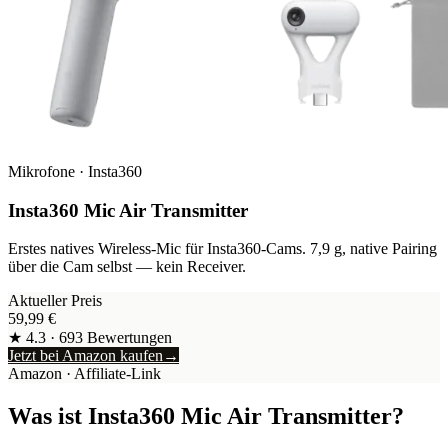
Mikrofone
·
Insta360
Insta360 Mic Air Transmitter
Erstes natives Wireless-Mic für Insta360-Cams. 7,9 g, native Pairing
über die Cam selbst — kein Receiver.
Aktueller Preis
59,99
€
★
4.3
·
693
Bewertungen
Jetzt bei Amazon kaufen
→
Amazon
· Affiliate-Link
Was ist
Insta360 Mic Air Transmitter
?