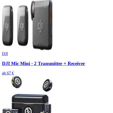
DJI
DJI Mic Mini · 2 Transmitter + Receiver
ab
67
€