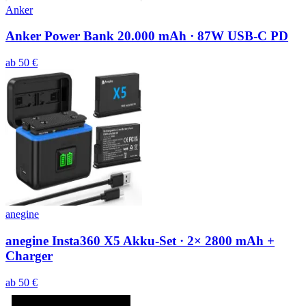
Anker
Anker Power Bank 20.000 mAh · 87W USB-C PD
ab
50
€
anegine
anegine Insta360 X5 Akku-Set · 2× 2800 mAh +
Charger
ab
50
€