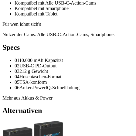
Kompatibel mit Alle USB-C-Action-Cams
Kompatibel mit Smartphone
Kompatibel mit Tablet
Für wen lohnt sich's
Nutzer der Cams: Alle USB-C-Action-Cams, Smartphone.
Spec
s
01
10.000 mAh Kapazität
02
USB-C PD-Output
03
212 g Gewicht
04
Hosentaschen-Format
05
TSA-konform
06
Anker-PowerIQ-Schnellladung
Mehr aus
Akkus & Power
Alternativen