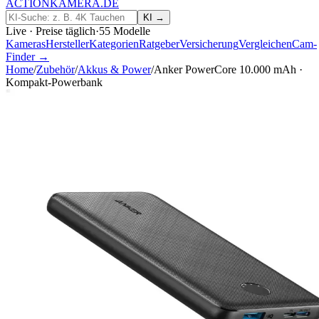
ACTIONKAMERA
.
DE
KI →
Live · Preise täglich
·
55
Modelle
Kameras
Hersteller
Kategorien
Ratgeber
Versicherung
Vergleichen
Cam-
Finder →
Home
/
Zubehör
/
Akkus & Power
/
Anker PowerCore 10.000 mAh ·
Kompakt-Powerbank