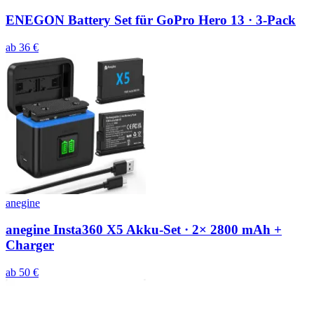
ENEGON Battery Set für GoPro Hero 13 · 3-Pack
ab
36
€
anegine
anegine Insta360 X5 Akku-Set · 2× 2800 mAh +
Charger
ab
50
€