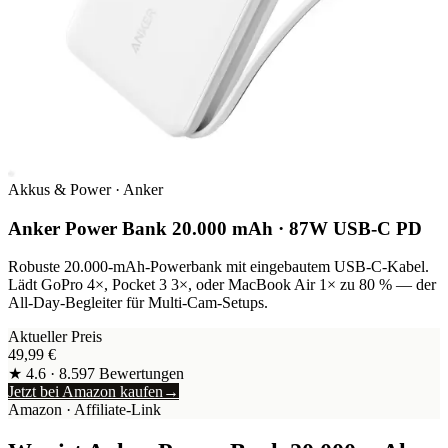
Akkus & Power
·
Anker
Anker Power Bank 20.000 mAh · 87W USB-C PD
Robuste 20.000-mAh-Powerbank mit eingebautem USB-C-Kabel.
Lädt GoPro 4×, Pocket 3 3×, oder MacBook Air 1× zu 80 % — der
All-Day-Begleiter für Multi-Cam-Setups.
Aktueller Preis
49,99
€
★
4.6
·
8.597
Bewertungen
Jetzt bei Amazon kaufen
→
Amazon
· Affiliate-Link