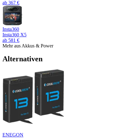
ab
367
€
Insta360
Insta360 X5
ab
581
€
Mehr aus
Akkus & Power
Alternativen
ENEGON