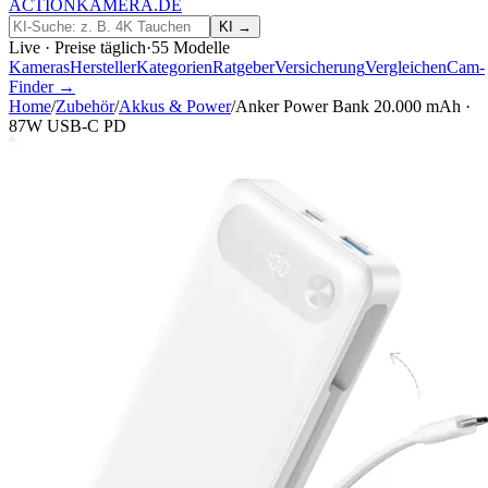
ACTIONKAMERA
.
DE
KI →
Live · Preise täglich
·
55
Modelle
Kameras
Hersteller
Kategorien
Ratgeber
Versicherung
Vergleichen
Cam-
Finder →
Home
/
Zubehör
/
Akkus & Power
/
Anker Power Bank 20.000 mAh ·
87W USB-C PD