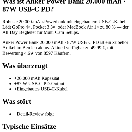
Was ist
Anker Power Bank 20.000 mAh ·
87W USB-C PD
?
Robuste 20.000-mAh-Powerbank mit eingebautem USB-C-Kabel.
Lädt GoPro 4×, Pocket 3 3×, oder MacBook Air 1× zu 80 % — der
All-Day-Begleiter für Multi-Cam-Setups.
Anker Power Bank 20.000 mAh · 87W USB-C PD ist ein Zubehör-
Artikel im Bereich akkus. Aktuell verfügbar zu 49.99 €, mit
Bewertung 4.6★ von 8597 Käufern.
Was überzeugt
+
20.000 mAh Kapazität
+
87 W USB-C PD-Output
+
Eingebautes USB-C-Kabel
Was stört
−
Detail-Review folgt
Typische Einsätze