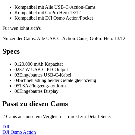
Kompatibel mit Alle USB-C-Action-Cams
Kompatibel mit GoPro Hero 13/12
Kompatibel mit DJI Osmo Action/Pocket
Für wen lohnt sich's
Nutzer der Cams: Alle USB-C-Action-Cams, GoPro Hero 13/12.
Spec
s
01
20.000 mAh Kapazität
02
87 W USB-C PD-Output
03
Eingebautes USB-C-Kabel
04
Schnellladung beider Geräte gleichzeitig
05
TSA-Flugzeug-konform
06
Eingebautes Display
Passt zu
diesen Cams
2
Cam
s
aus unserem Vergleich — direkt zur Detail-Seite.
DJI
DJI Osmo Action