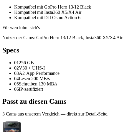
Kompatibel mit GoPro Hero 13/12 Black
Kompatibel mit Insta360 X5/X4 Air
Kompatibel mit DJI Osmo Action 6
Für wen lohnt sich's
Nutzer der Cams: GoPro Hero 13/12 Black, Insta360 X5/X4 Air.
Spec
s
01
256 GB
02
V30 + UHS-I
03
A2-App-Performance
04
Lesen 200 MB/s
05
Schreiben 130 MB/s
06
IP-zertifiziert
Passt zu
diesen Cams
3
Cam
s
aus unserem Vergleich — direkt zur Detail-Seite.