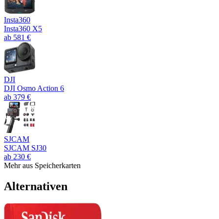
Insta360
Insta360 X5
ab
581
€
DJI
DJI Osmo Action 6
ab
379
€
SJCAM
SJCAM SJ30
ab
230
€
Mehr aus
Speicherkarten
Alternativen