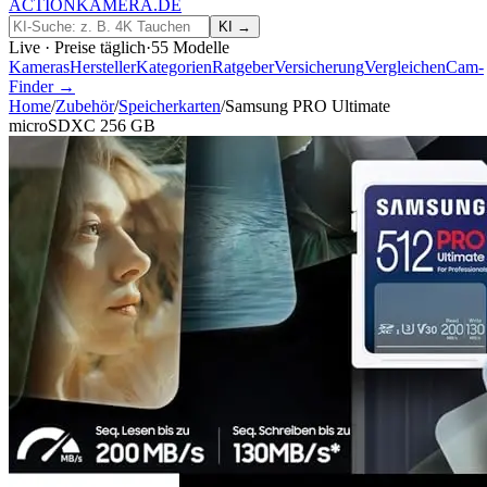
ACTIONKAMERA
.
DE
KI →
Live · Preise täglich
·
55
Modelle
Kameras
Hersteller
Kategorien
Ratgeber
Versicherung
Vergleichen
Cam-
Finder →
Home
/
Zubehör
/
Speicherkarten
/
Samsung PRO Ultimate
microSDXC 256 GB