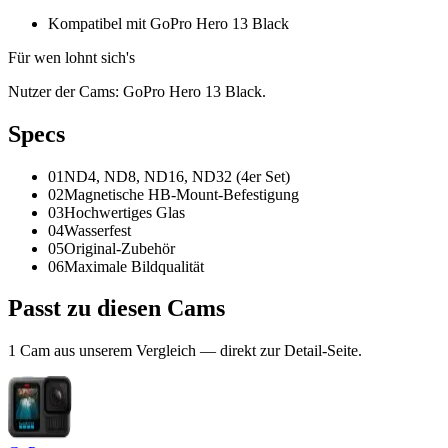
Kompatibel mit GoPro Hero 13 Black
Für wen lohnt sich's
Nutzer der Cams: GoPro Hero 13 Black.
Spec
s
01
ND4, ND8, ND16, ND32 (4er Set)
02
Magnetische HB-Mount-Befestigung
03
Hochwertiges Glas
04
Wasserfest
05
Original-Zubehör
06
Maximale Bildqualität
Passt zu
diesen Cams
1
Cam
aus unserem Vergleich — direkt zur Detail-Seite.