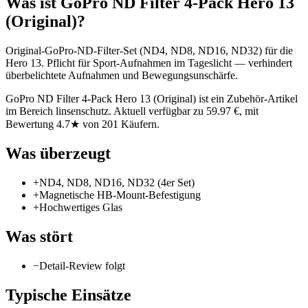
Was ist
GoPro ND Filter 4-Pack Hero 13
(Original)
?
Original-GoPro-ND-Filter-Set (ND4, ND8, ND16, ND32) für die
Hero 13. Pflicht für Sport-Aufnahmen im Tageslicht — verhindert
überbelichtete Aufnahmen und Bewegungsunschärfe.
GoPro ND Filter 4-Pack Hero 13 (Original) ist ein Zubehör-Artikel
im Bereich linsenschutz. Aktuell verfügbar zu 59.97 €, mit
Bewertung 4.7★ von 201 Käufern.
Was überzeugt
+
ND4, ND8, ND16, ND32 (4er Set)
+
Magnetische HB-Mount-Befestigung
+
Hochwertiges Glas
Was stört
−
Detail-Review folgt
Typische Einsätze