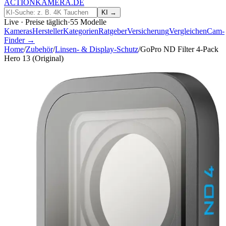
ACTIONKAMERA
.
DE
KI →
Live · Preise täglich
·
55
Modelle
Kameras
Hersteller
Kategorien
Ratgeber
Versicherung
Vergleichen
Cam-
Finder →
Home
/
Zubehör
/
Linsen- & Display-Schutz
/
GoPro ND Filter 4-Pack
Hero 13 (Original)