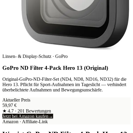
Linsen- & Display-Schutz
·
GoPro
GoPro ND Filter 4-Pack Hero 13 (Original)
Original-GoPro-ND-Filter-Set (ND4, ND8, ND16, ND32) für die
Hero 13. Pflicht für Sport-Aufnahmen im Tageslicht — verhindert
überbelichtete Aufnahmen und Bewegungsunschärfe.
Aktueller Preis
59,97
€
★
4.7
·
201
Bewertungen
Jetzt bei Amazon kaufen
→
Amazon
· Affiliate-Link