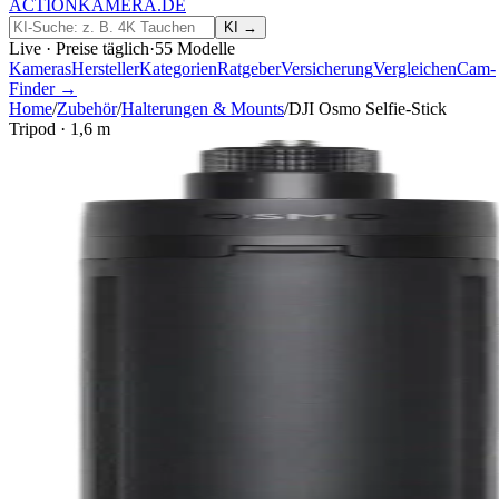
ACTIONKAMERA
.
DE
KI →
Live · Preise täglich
·
55
Modelle
Kameras
Hersteller
Kategorien
Ratgeber
Versicherung
Vergleichen
Cam-
Finder →
Home
/
Zubehör
/
Halterungen & Mounts
/
DJI Osmo Selfie-Stick
Tripod · 1,6 m