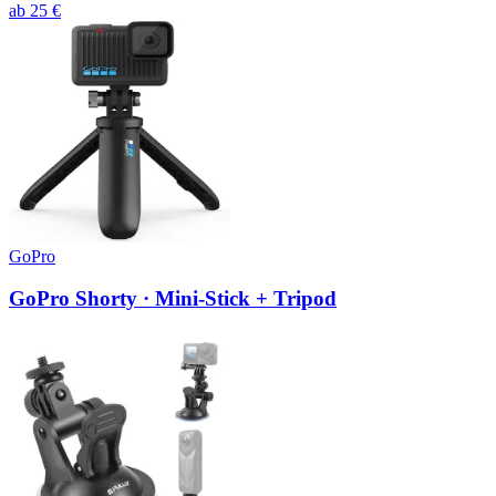
ab
25
€
GoPro
GoPro Shorty · Mini-Stick + Tripod