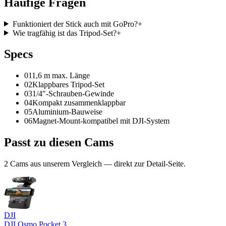
Häufige
Fragen
Funktioniert der Stick auch mit GoPro?
+
Wie tragfähig ist das Tripod-Set?
+
Spec
s
01
1,6 m max. Länge
02
Klappbares Tripod-Set
03
1/4″-Schrauben-Gewinde
04
Kompakt zusammenklappbar
05
Aluminium-Bauweise
06
Magnet-Mount-kompatibel mit DJI-System
Passt zu
diesen Cams
2
Cam
s
aus unserem Vergleich — direkt zur Detail-Seite.
DJI
DJI Osmo Pocket 3