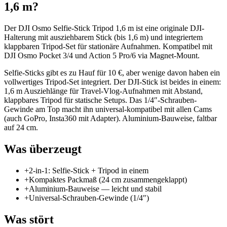
1,6 m
?
Der DJI Osmo Selfie-Stick Tripod 1,6 m ist eine originale DJI-
Halterung mit ausziehbarem Stick (bis 1,6 m) und integriertem
klappbaren Tripod-Set für stationäre Aufnahmen. Kompatibel mit
DJI Osmo Pocket 3/4 und Action 5 Pro/6 via Magnet-Mount.
Selfie-Sticks gibt es zu Hauf für 10 €, aber wenige davon haben ein
vollwertiges Tripod-Set integriert. Der DJI-Stick ist beides in einem:
1,6 m Ausziehlänge für Travel-Vlog-Aufnahmen mit Abstand,
klappbares Tripod für statische Setups. Das 1/4″-Schrauben-
Gewinde am Top macht ihn universal-kompatibel mit allen Cams
(auch GoPro, Insta360 mit Adapter). Aluminium-Bauweise, faltbar
auf 24 cm.
Was überzeugt
+
2-in-1: Selfie-Stick + Tripod in einem
+
Kompaktes Packmaß (24 cm zusammengeklappt)
+
Aluminium-Bauweise — leicht und stabil
+
Universal-Schrauben-Gewinde (1/4″)
Was stört