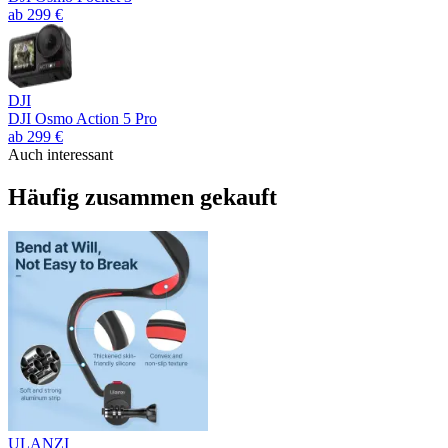
ab
299
€
DJI
DJI Osmo Action 5 Pro
ab
299
€
Auch interessant
Häufig
zusammen gekauft
ULANZI