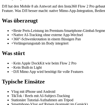
DJI hat den Mobile 8 als Antwort auf den Insta360 Flow 2 Pro gebau
Feature. Was DJI besser macht: native Mimo-App-Integration, Bedie
Was überzeugt
+
Beste Preis-Leistung im Premium-Smartphone-Gimbal-Segme
+
Native AI-Tracking ohne externe App-Wechsel
+
360°-Schwenkrotation in einem flüssigen Pan
+
Verlängerungsstab im Body integriert
Was stört
−
Kein Apple DockKit wie beim Flow 2 Pro
−
Kein Built-in Light
−
DJI Mimo App wird benötigt für volle Features
Typische Einsätze
Vlog mit iPhone und Android
TikTok / Reels mit AI-Subject-Tracking
Stationäre Tutorial-Aufnahmen am Tripod
Smartphone-Vlog auf Reisen (kompakt im Gepäck)