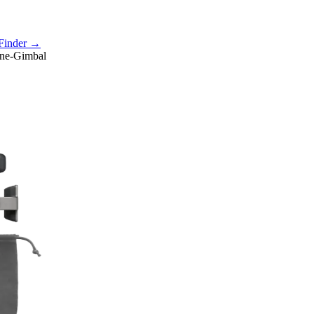
Finder →
one-Gimbal