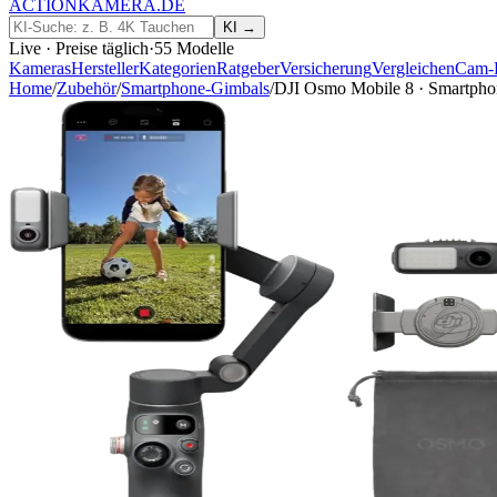
ACTIONKAMERA
.
DE
KI →
Live · Preise täglich
·
55
Modelle
Kameras
Hersteller
Kategorien
Ratgeber
Versicherung
Vergleichen
Cam-
Home
/
Zubehör
/
Smartphone-Gimbals
/
DJI Osmo Mobile 8 · Smartph