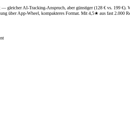
t — gleicher AI-Tracking-Anspruch, aber günstiger (128 € vs. 199 €).
nung über App-Wheel, kompakteres Format. Mit 4,5★ aus fast 2.000 Rev
nt