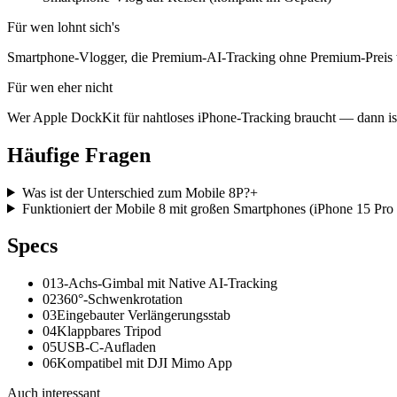
Für wen lohnt sich's
Smartphone-Vlogger, die Premium-AI-Tracking ohne Premium-Preis wol
Für wen eher nicht
Wer Apple DockKit für nahtloses iPhone-Tracking braucht — dann ist
Häufige
Fragen
Was ist der Unterschied zum Mobile 8P?
+
Funktioniert der Mobile 8 mit großen Smartphones (iPhone 15 Pr
Spec
s
01
3-Achs-Gimbal mit Native AI-Tracking
02
360°-Schwenkrotation
03
Eingebauter Verlängerungsstab
04
Klappbares Tripod
05
USB-C-Aufladen
06
Kompatibel mit DJI Mimo App
Auch interessant