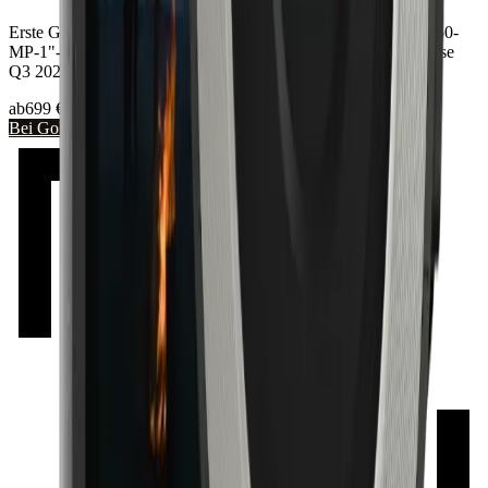
Erste GoPro mit Wechselobjektiv: Micro-Four-Thirds-Mount. 50-
MP-1"-Sensor wie Mission 1 Pro, aber Mirrorless-Body. Release
Q3 2026.
ab
699
€
Bei GoPro prüfen
→