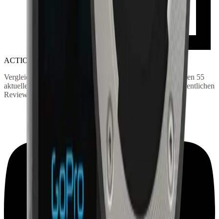
ACTIONKAMERA
.
DE
Vergleichsportal für Action-Kameras seit 2015. Wir kuratieren
55
aktuelle Modelle mit Hersteller-Specs, Live-Preisen und öffentlichen
Reviews — damit du nicht 30 Tests selbst lesen musst.