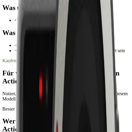
Was uns überzeugt
+
Verfügbar in der GoPro-Produktreihe
Was uns stört
−
Älteres Modell — neuere Generationen verfügbar
−
Nicht mehr aktiv beworben — Zubehör kann limitiert sein
Kaufen, wenn …
Für wen ist die
GoPro HERO5 Session
Actionkamera
ideal?
Nutzer, die bereits ein GoPro-Setup haben oder gezielt nach diesem
Modell suchen (z. B. Ersatz für Bestand).
Besser nicht, wenn …
Wer sollte die
GoPro HERO5 Session
Actionkamera
überspringen?