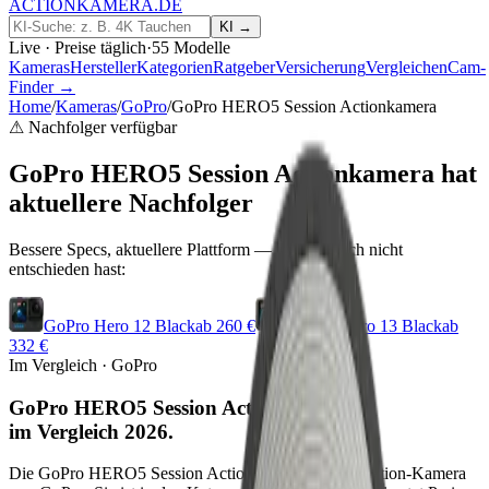
ACTIONKAMERA
.
DE
KI →
Live · Preise täglich
·
55
Modelle
Kameras
Hersteller
Kategorien
Ratgeber
Versicherung
Vergleichen
Cam-
Finder →
Home
/
Kameras
/
GoPro
/
GoPro HERO5 Session Actionkamera
⚠ Nachfolger verfügbar
GoPro HERO5 Session Actionkamera
hat
aktuellere Nachfolger
Bessere Specs, aktuellere Plattform — falls du noch nicht
entschieden hast:
GoPro Hero 12 Black
ab
260
€
GoPro Hero 13 Black
ab
332
€
Im Vergleich ·
GoPro
GoPro HERO5 Session Actionkamera
im
Vergleich 2026
.
Die GoPro HERO5 Session Actionkamera ist eine Action-Kamera