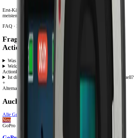
Erst-Käufer ohne GoPro-Hintergrund — neuere Modelle sind
meistens die bessere Wahl.
FAQ · Häufige Fragen
Fragen zur
GoPro HERO5 Session
Actionkamera
Was kostet die GoPro HERO5 Session Actionkamera?
+
Welche Hauptmerkmale hat die GoPro HERO5 Session
Actionkamera?
+
Ist die GoPro HERO5 Session Actionkamera 2026 noch aktuell?
+
Alternativen
Auch im
Vergleich
Alle
GoPro
-Modelle →
Neu
GoPro
· 2026
GoPro Mission 1 Pro