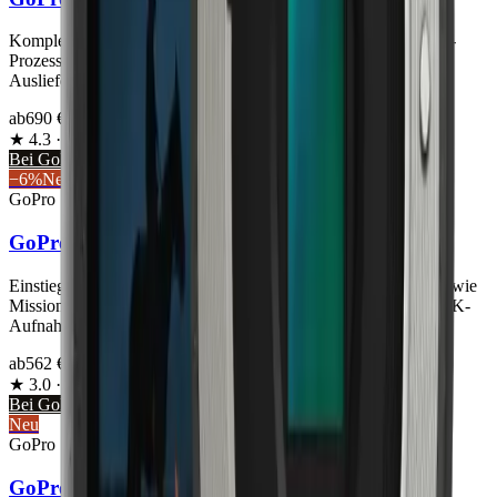
Komplette GoPro-Neuausrichtung: 50-MP-1"-Sensor und GP3-
Prozessor. 8K60, 4K240, Open Gate 4:3. Pre-Order 21. Mai,
Auslieferung 28. Mai 2026.
ab
690
€
★
4.3
·
19
Bei GoPro prüfen
→
Bei Amazon
→
−
6
%
Neu
GoPro
· 2026
GoPro Mission 1
Einstiegs-Modell der Mission-Serie. Gleiche Body-Architektur wie
Mission 1 Pro, aber kleinerer Sensor + reduzierter Codec-Set. 8K-
Aufnahme bleibt möglich.
ab
562
€
★
3.0
·
4
Bei GoPro prüfen
→
Bei Amazon
→
Neu
GoPro
· 2026
GoPro Mission 1 Pro ILS