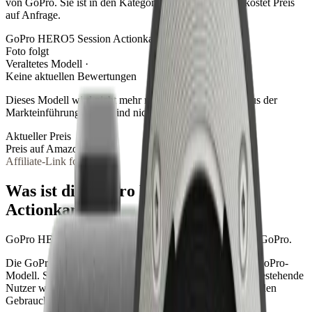
von GoPro. Sie ist in den Kategorien eingeordnet und kostet Preis
auf Anfrage.
GoPro HERO5 Session Actionkamera
Foto folgt
Veraltetes Modell ·
Keine aktuellen Bewertungen
Dieses Modell wird nicht mehr neu verkauft. Reviews aus der
Markteinführungsphase sind nicht mehr repräsentativ.
Aktueller Preis
Preis auf Amazon prüfen
Affiliate-Link folgt
Was ist die
GoPro HERO5 Session
Actionkamera
?
GoPro HERO5 Session Actionkamera ist ein Modell von GoPro.
Die GoPro HERO5 Session Actionkamera ist ein älteres GoPro-
Modell. Sie wird nicht mehr aktiv beworben, ist aber für bestehende
Nutzer weiterhin relevant — etwa für Backup-Cams oder den
Gebrauchtmarkt.